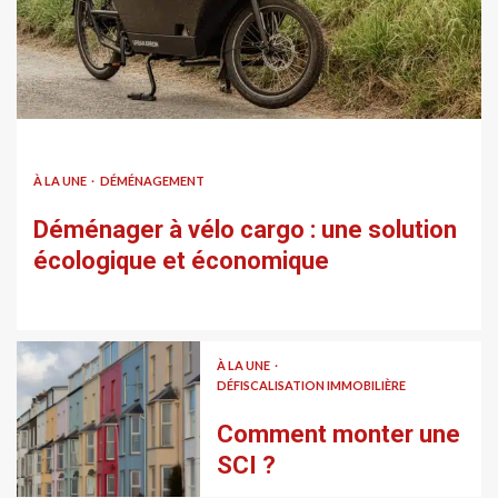
À LA UNE
DÉMÉNAGEMENT
Déménager à vélo cargo : une solution
écologique et économique
À LA UNE
DÉFISCALISATION IMMOBILIÈRE
Comment monter une
SCI ?