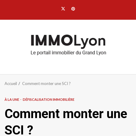
Aller
Twitter
Pinterest
au
contenu
Accueil
Comment monter une SCI ?
À LA UNE
DÉFISCALISATION IMMOBILIÈRE
Comment monter une
SCI ?