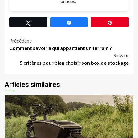
années.
Tweetez
Partagez
Épingle
Navigation
Précédent
Comment savoir à qui appartient un terrain ?
d’article
Suivant
5 critères pour bien choisir son box de stockage
Articles similaires