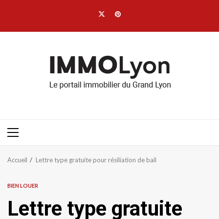
Aller
Twitter
Pinterest
au
contenu
Menu
principal
Accueil
Lettre type gratuite pour résiliation de bail
BIEN LOUER
Lettre type gratuite