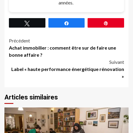
années.
Tweetez
Partagez
Épingle
Navigation
Précédent
Achat immobilier : comment être sur de faire une
d’article
bonne affaire ?
Suivant
Label « haute performance énergétique rénovation
»
Articles similaires