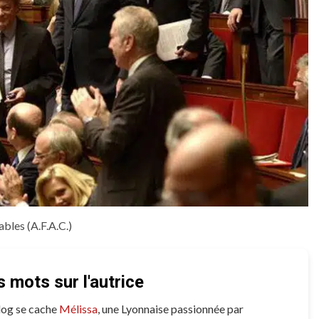
bles (A.F.A.C.)
 mots sur l'autrice
log se cache
Mélissa
, une Lyonnaise passionnée par