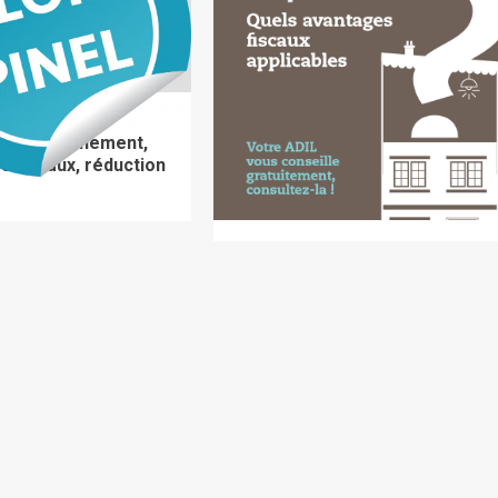
TION IMMOBILIÈRE
BIEN LOUER
DÉFISCALISATION IMMOBILIÈRE
 : fonctionnement,
Propriétaires bailleurs :
s fiscaux, réduction
régime d’imposition et
avantages fiscaux