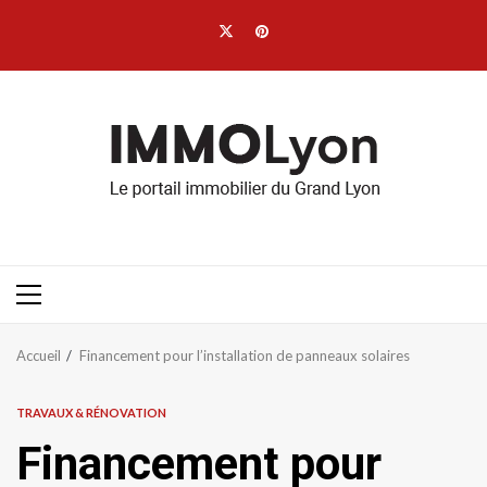
Aller
Twitter
Pinterest
au
contenu
Menu
principal
Accueil
Financement pour l’installation de panneaux solaires
TRAVAUX & RÉNOVATION
Financement pour